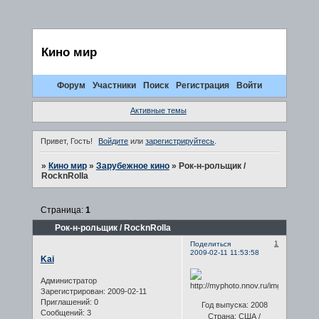
Кино мир
Форум
Участники
Поиск
Регистрация
Войти
Активные темы
Привет, Гость!
Войдите
или
зарегистрируйтесь
.
»
Кино мир
»
Зарубежное кино
»
Рок-н-рольщик /
RocknRolla
Страница:
1
Рок-н-рольщик / RocknRolla
1
Поделиться
2009-02-11 11:53:58
Kai
Администратор
Зарегистрирован
: 2009-02-11
Приглашений:
0
Год выпуска: 2008
Сообщений:
3
Страна: США /