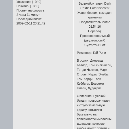
Уважение:
[+0/-0]
Великобритания, Dark
Позитив:
[+0/-0]
Castle Entertainment
Провел на форуме:
Жанр: боевик, комедия,
2 часа 11 минут
криминал
Последний визит:
Продолжительность:
2009-02-11 23:21:42
01:54:16
Перевод:
Профессиональный
(двухголосый)
Субтитры: нет
Режиссер: Гай Ричи
В ролях: Джерард
Батлер, Том Уилкинсон,
Тэнди Ньютон, Марк
Стронг, Идрис Эльба,
Том Харди, Тоби
Кеббелл, Джереми
Пивен, Лудакрис
Описание: Русский
бандит проворачивает
хитрую земельную
сделку, оставляя
буквально на
поверхности миллионы
долларов, которые
якобы может прийти и